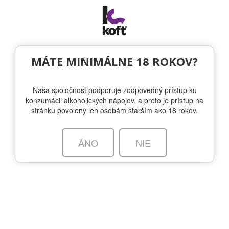
Togg
navi
MÁTE MINIMÁLNE 18 ROKOV?
Naša spoločnosť podporuje zodpovedný prístup ku
konzumácii alkoholických nápojov, a preto je prístup na
stránku povolený len osobám starším ako 18 rokov.
ÁNO
NIE
K O F T, S.R.O
JÁNA STANISLAVA 28A,
841 05 BRATISLAVA