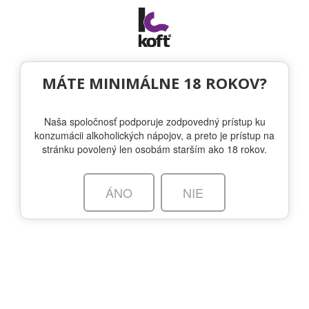
Togg
navi
MÁTE MINIMÁLNE 18 ROKOV?
Naša spoločnosť podporuje zodpovedný prístup ku
konzumácii alkoholických nápojov, a preto je prístup na
stránku povolený len osobám starším ako 18 rokov.
whitleyneill.com
O ZNAČKE
SORTIMENT
NOVINKY
ÁNO
NIE
OTÁZKA VO FĽAŠI
KÚPIŤ
Inšpirované svetom, destilované v Londýne