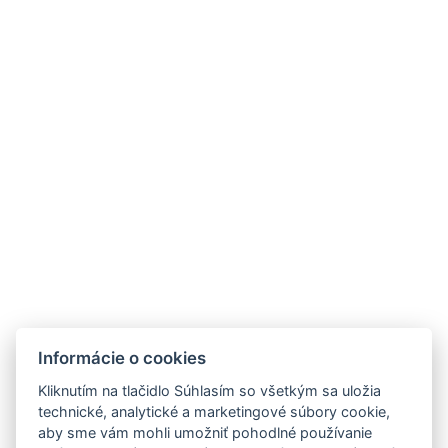
KOFT, S.R.O.
JÁNA STANISLAVA 28A
841 05 BRATISLAVA
Tel.: +421 2 5020 5200
ZNAČKY
MIEŠANÉ NÁPOJE
NOVINKY
OTÁZKA VO FĽAŠI
Informácie o cookies
PODPORUJEME
OCHRANA OÚ
KOSKENKORVA
Kliknutím na tlačidlo Súhlasím so všetkým sa uložia
NA STIAHNUTIE
WHITLEY NEILL GIN
technické, analytické a marketingové súbory cookie,
aby sme vám mohli umožniť pohodlné používanie
PRODUKTOVÝ LETÁK
CAZCABEL