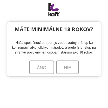
Togg
navi
PRIVÁTNA ZÓNA
MÁTE MINIMÁLNE 18 ROKOV?
Naša spoločnosť podporuje zodpovedný prístup ku
konzumácii alkoholických nápojov, a preto je prístup na
Prihlásenie
stránku povolený len osobám starším ako 18 rokov.
Prihlasovacie meno:
ÁNO
NIE
Heslo:
Zapamätať prihlásenie