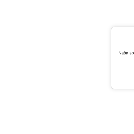
Prv
Naša sp
Boh
naš
Pre
Kwa
www.bayabgin.com
Čo 
O ZNAČKE
živ
Prí
pos
SORTIMENT
sla
NOVINKY
Ovo
z n
je 
KÚPIŤ