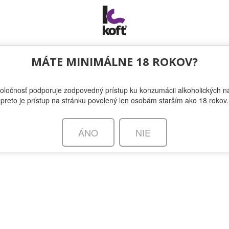
MÁTE MINIMÁLNE 18 ROKOV?
otriedny gin, vyrobený v Afrike.
oločnosť podporuje zodpovedný prístup ku konzumácii alkoholických ná
atstvo baobabu, stromu života, nám prináša pôvodné africké prísady, k
preto je prístup na stránku povolený len osobám starším ako 18 rokov.
ej ponuke prémiových ginov ich osviežujúcu a jemne sladkú chuť africký
dstavujeme Vám Bayab: gin, ktorý vdýchne život do každej udalosti. La
zulu-Natal.
ÁNO
NIE
vnesie sviežejší vietor do sveta ginu než oceňovaný gin, stvoren
ota?
beh Bayabu začína v africkej prírode, domove baobabu – stromu života
kytuje ochranu, vodu, a prináša ovocie – prísadu ginu, ktorá mu prepo
dkú citrusovú chuť.
cie baobabu rastie na strome baobab, prastarom obyvateľovi africkej 
ajznámejších stromov na svete a nazýva sa aj „strom života“. Baobab vš
to ústredný bod komunity, zdroj obživy a bezpečia. Rastie v 32 krajinác