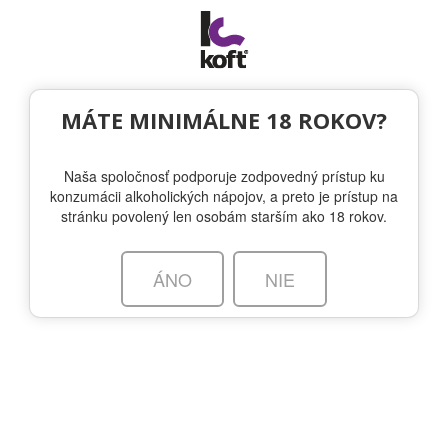
Togg
navi
MÁTE MINIMÁLNE 18 ROKOV?
Naša spoločnosť podporuje zodpovedný prístup ku
konzumácii alkoholických nápojov, a preto je prístup na
stránku povolený len osobám starším ako 18 rokov.
berkshirebotanical.co.uk
O ZNAČKE
SORTIMENT
NOVINKY
ÁNO
NIE
OTÁZKA VO FĽAŠI
KÚPIŤ
Berkshire Botanical Gin z Yattendon Distillery