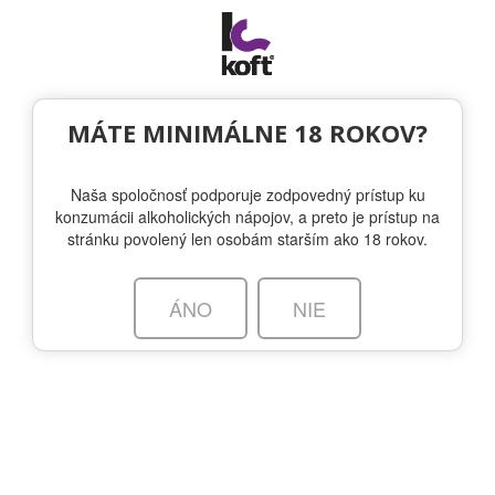
Togg
navi
MÁTE MINIMÁLNE 18 ROKOV?
Naša spoločnosť podporuje zodpovedný prístup ku
konzumácii alkoholických nápojov, a preto je prístup na
stránku povolený len osobám starším ako 18 rokov.
ÁNO
NIE
g-vine.com/
O ZNAČKE
HISTÓRIA
SORTIMENT