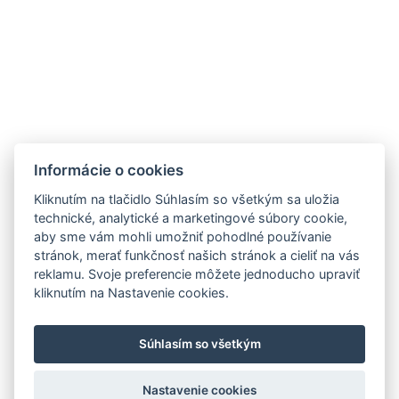
Tel.: +421 2 5020 5200
ZNAČKY
MIEŠANÉ NÁPOJE
NOVINKY
OTÁZKA VO FĽAŠI
Informácie o cookies
PODPORUJEME
OCHRANA OÚ
KOSKENKORVA
Kliknutím na tlačidlo Súhlasím so všetkým sa uložia
NA STIAHNUTIE
WHITLEY NEILL GIN
technické, analytické a marketingové súbory cookie,
aby sme vám mohli umožniť pohodlné používanie
PRODUKTOVÝ LETÁK
CAZCABEL
stránok, merať funkčnosť našich stránok a cieliť na vás
FERCULLEN
reklamu. Svoje preferencie môžete jednoducho upraviť
THE POGUES
kliknutím na Nastavenie cookies.
EVAN WILLIAMS
Súhlasím so všetkým
Nastavenie cookies
Copyright © 2026 K O F T , s. r. o.