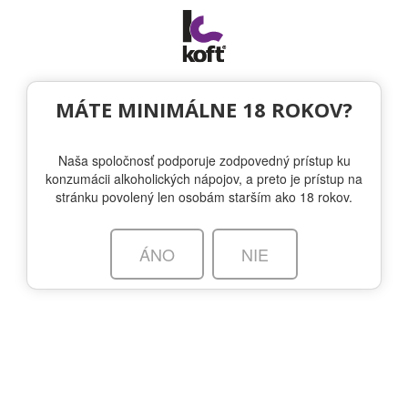
Togg
navi
MÁTE MINIMÁLNE 18 ROKOV?
Naša spoločnosť podporuje zodpovedný prístup ku
konzumácii alkoholických nápojov, a preto je prístup na
stránku povolený len osobám starším ako 18 rokov.
larcenybourbon.com/
O ZNAČKE
SORTIMENT
NOVINKY
ÁNO
NIE
KÚPIŤ
HISTÓRIA, KTORÚ SA OPLATÍ PRESKÚMAŤ