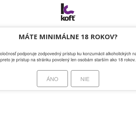
NOVINKY
MÁTE MINIMÁLNE 18 ROKOV?
oločnosť podporuje zodpovedný prístup ku konzumácii alkoholických ná
s: temná chuť, ktorá ožije po zotmení
preto je prístup na stránku povolený len osobám starším ako 18 rokov.
ÁNO
NIE