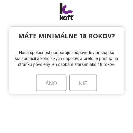
Togg
navi
NOVINKY
MÁTE MINIMÁLNE 18 ROKOV?
Naša spoločnosť podporuje zodpovedný prístup ku
SKAGERRAK: Severský gin ako žiadny
konzumácii alkoholických nápojov, a preto je prístup na
iný
stránku povolený len osobám starším ako 18 rokov.
20.2.2023 - SKAGERRAK
ÁNO
NIE