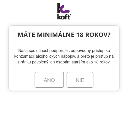
Togg
navi
NOVINKY
MÁTE MINIMÁLNE 18 ROKOV?
Naša spoločnosť podporuje zodpovedný prístup ku
Benji Purslow spravil jedinečnú
konzumácii alkoholických nápojov, a preto je prístup na
atmosféru počas masterclassu v
stránku povolený len osobám starším ako 18 rokov.
Bratislave.
ÁNO
NIE
6.2.2024 - EVAN WILLIAMS | RITTENHOUSE RYE | LARCENY | ELIJAH
CRAIG