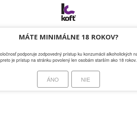
NOVINKY
MÁTE MINIMÁLNE 18 ROKOV?
oločnosť podporuje zodpovedný prístup ku konzumácii alkoholických ná
nji Purslow prichádza na Slovensko!
preto je prístup na stránku povolený len osobám starším ako 18 rokov.
Y | ELIJAH CRAIG
ÁNO
NIE