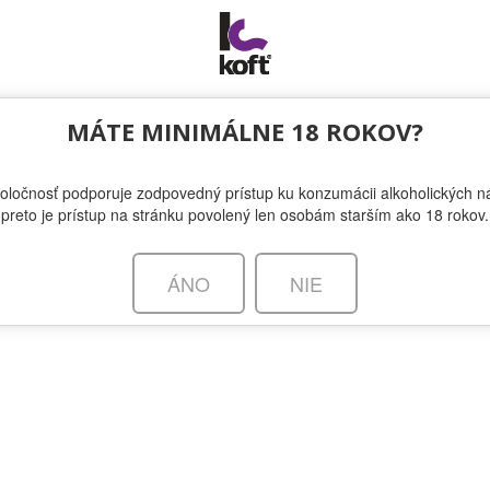
NOVINKY
MÁTE MINIMÁLNE 18 ROKOV?
oločnosť podporuje zodpovedný prístup ku konzumácii alkoholických ná
whisky v KOFT-e
preto je prístup na stránku povolený len osobám starším ako 18 rokov.
ÁNO
NIE