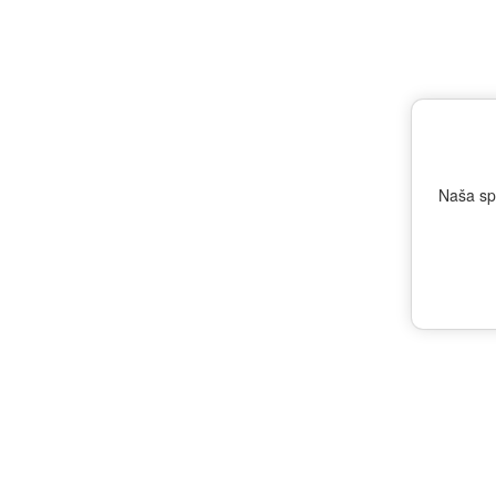
Naša sp
RITTENHOUSE: Bottle-In-Bond 
27.6.2023 - RITTENHOUSE RYE