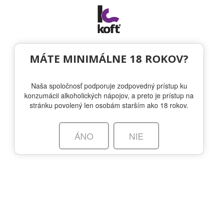
Togg
navi
NOVINKY
MÁTE MINIMÁLNE 18 ROKOV?
Naša spoločnosť podporuje zodpovedný prístup ku
VALHALLA: Bylinný likér v KOFT-e
konzumácii alkoholických nápojov, a preto je prístup na
stránku povolený len osobám starším ako 18 rokov.
22.2.2023 - VALHALLA
ÁNO
NIE