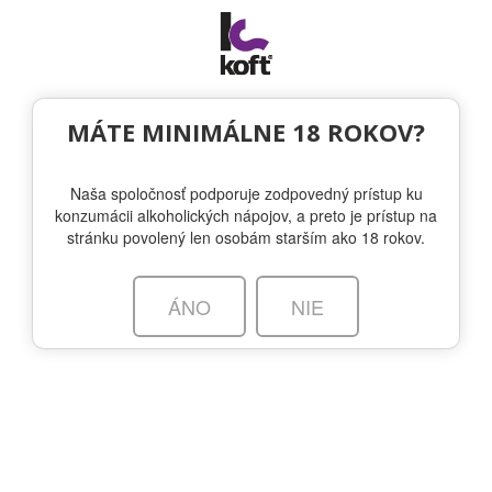
Togg
navi
OTÁZKA VO FĽAŠI
MÁTE MINIMÁLNE 18 ROKOV?
Naša spoločnosť podporuje zodpovedný prístup ku
Neboli nájdené žiadne blogy!
konzumácii alkoholických nápojov, a preto je prístup na
stránku povolený len osobám starším ako 18 rokov.
Otázka vo fľaši
ÁNO
NIE
Blog
Škola zážitkov
Receptúry
Tagy