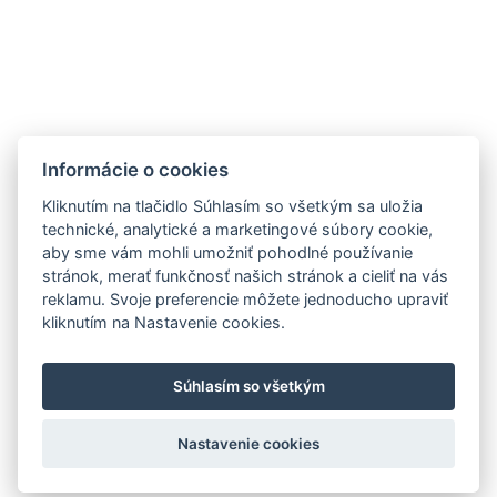
ZNAČKY
MIEŠANÉ NÁPOJE
NOVINKY
OTÁZKA VO FĽAŠI
Informácie o cookies
PODPORUJEME
OCHRANA OÚ
KOSKENKORVA
Kliknutím na tlačidlo Súhlasím so všetkým sa uložia
NA STIAHNUTIE
WHITLEY NEILL GIN
technické, analytické a marketingové súbory cookie,
aby sme vám mohli umožniť pohodlné používanie
PRODUKTOVÝ LETÁK
CAZCABEL
stránok, merať funkčnosť našich stránok a cieliť na vás
FERCULLEN
reklamu. Svoje preferencie môžete jednoducho upraviť
THE POGUES
kliknutím na Nastavenie cookies.
EVAN WILLIAMS
Súhlasím so všetkým
Copyright © 2026 K O F T , s. r. o.
Nastavenie cookies
Nastavenie ukladania cookies