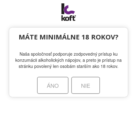
Togg
navi
OTÁZKA VO FĽAŠI
MÁTE MINIMÁLNE 18 ROKOV?
Naša spoločnosť podporuje zodpovedný prístup ku
Sviatok lásky v znamení ružovej: tipy
konzumácii alkoholických nápojov, a preto je prístup na
od KOFTU na výnimočné darčeky
stránku povolený len osobám starším ako 18 rokov.
KOFT
| 4.2.2025 | BLOG - WHITLEY NEILL GIN, JJ WHITLEY
ÁNO
NIE
GIN, WARNER´S GIN