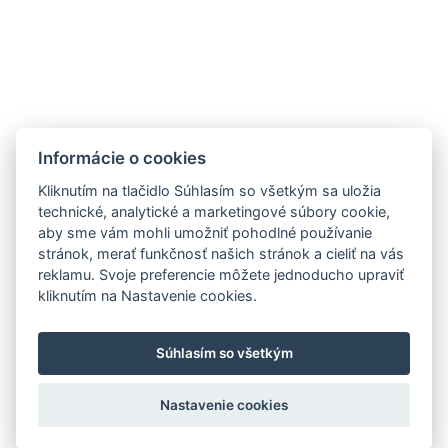
ZNAČKY
MIEŠANÉ NÁPOJE
NOVINKY
OTÁZKA VO FĽAŠI
Informácie o cookies
PODPORUJEME
OCHRANA OÚ
KOSKENKORVA
Kliknutím na tlačidlo Súhlasím so všetkým sa uložia
NA STIAHNUTIE
WHITLEY NEILL GIN
technické, analytické a marketingové súbory cookie,
aby sme vám mohli umožniť pohodlné používanie
PRODUKTOVÝ LETÁK
CAZCABEL
stránok, merať funkčnosť našich stránok a cieliť na vás
FERCULLEN
reklamu. Svoje preferencie môžete jednoducho upraviť
THE POGUES
kliknutím na Nastavenie cookies.
EVAN WILLIAMS
Súhlasím so všetkým
Copyright © 2026 K O F T , s. r. o.
Nastavenie cookies
Nastavenie ukladania cookies