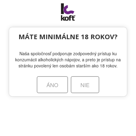
Togg
navi
MÁTE MINIMÁLNE 18 ROKOV?
Naša spoločnosť podporuje zodpovedný prístup ku
konzumácii alkoholických nápojov, a preto je prístup na
stránku povolený len osobám starším ako 18 rokov.
valhallaspirit.com
ÁNO
NIE
O ZNAČKE
SORTIMENT
NOVINKY
OTÁZKA VO FĽAŠI
KÚPIŤ
OTÁZKA VO FĽAŠI