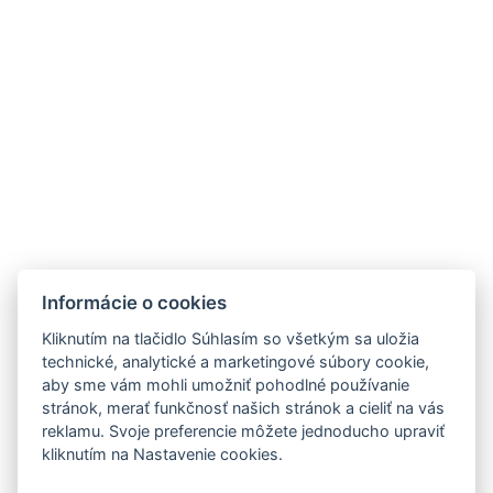
KOFT, S.R.O.
JÁNA STANISLAVA 28A
841 05 BRATISLAVA
Tel.: +421 2 5020 5200
ZNAČKY
MIEŠANÉ NÁPOJE
NOVINKY
OTÁZKA VO FĽAŠI
Informácie o cookies
PODPORUJEME
OCHRANA OÚ
KOSKENKORVA
Kliknutím na tlačidlo Súhlasím so všetkým sa uložia
NA STIAHNUTIE
WHITLEY NEILL GIN
technické, analytické a marketingové súbory cookie,
aby sme vám mohli umožniť pohodlné používanie
PRODUKTOVÝ LETÁK
CAZCABEL
stránok, merať funkčnosť našich stránok a cieliť na vás
FERCULLEN
reklamu. Svoje preferencie môžete jednoducho upraviť
THE POGUES
kliknutím na Nastavenie cookies.
EVAN WILLIAMS