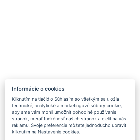
KOFT, S.R.O.
JÁNA STANISLAVA 28A
841 05 BRATISLAVA
Tel.: +421 2 5020 5200
ZNAČKY
MIEŠANÉ NÁPOJE
NOVINKY
OTÁZKA VO FĽAŠI
Informácie o cookies
PODPORUJEME
OCHRANA OÚ
KOSKENKORVA
Kliknutím na tlačidlo Súhlasím so všetkým sa uložia
NA STIAHNUTIE
WHITLEY NEILL GIN
technické, analytické a marketingové súbory cookie,
aby sme vám mohli umožniť pohodlné používanie
PRODUKTOVÝ LETÁK
CAZCABEL
stránok, merať funkčnosť našich stránok a cieliť na vás
FERCULLEN
reklamu. Svoje preferencie môžete jednoducho upraviť
THE POGUES
kliknutím na Nastavenie cookies.
EVAN WILLIAMS