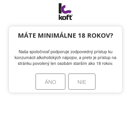
Togg
navi
NOVINKY
MÁTE MINIMÁLNE 18 ROKOV?
Naša spoločnosť podporuje zodpovedný prístup ku
ABER FALLS: Prvá Waleská whisky v
konzumácii alkoholických nápojov, a preto je prístup na
KOFT-e
stránku povolený len osobám starším ako 18 rokov.
18.10.2022 - ABER FALLS WHISKY
ÁNO
NIE