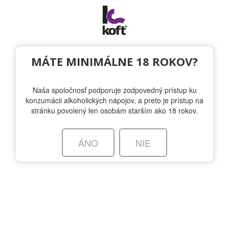
Togg
navi
OTÁZKA VO FĽAŠI
MÁTE MINIMÁLNE 18 ROKOV?
Naša spoločnosť podporuje zodpovedný prístup ku
Štrnganie spája ľudí po celom svete
konzumácii alkoholických nápojov, a preto je prístup na
stránku povolený len osobám starším ako 18 rokov.
KOFT
| 20.12.2017 | BLOG
ÁNO
NIE