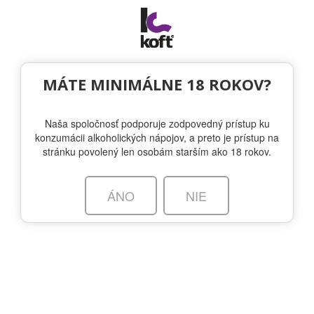
Togg
navi
NA STIAHNUTIE
|
PRIHLÁSENIE
MÁTE MINIMÁLNE 18 ROKOV?
Naša spoločnosť podporuje zodpovedný prístup ku
konzumácii alkoholických nápojov, a preto je prístup na
stránku povolený len osobám starším ako 18 rokov.
VYBERTE INÚ ZNAČKU
ÁNO
NIE