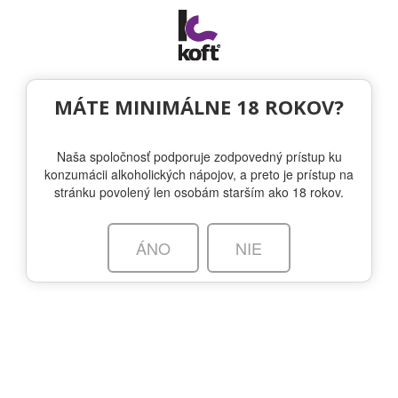
Togg
navi
NA STIAHNUTIE
|
PRIHLÁSENIE
MÁTE MINIMÁLNE 18 ROKOV?
Naša spoločnosť podporuje zodpovedný prístup ku
konzumácii alkoholických nápojov, a preto je prístup na
stránku povolený len osobám starším ako 18 rokov.
VYBERTE INÚ ZNAČKU
ÁNO
NIE