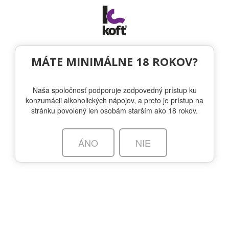
Togg
navi
NA STIAHNUTIE
|
PRIHLÁSENIE
MÁTE MINIMÁLNE 18 ROKOV?
Naša spoločnosť podporuje zodpovedný prístup ku
konzumácii alkoholických nápojov, a preto je prístup na
stránku povolený len osobám starším ako 18 rokov.
VYBERTE INÚ ZNAČKU
ÁNO
NIE