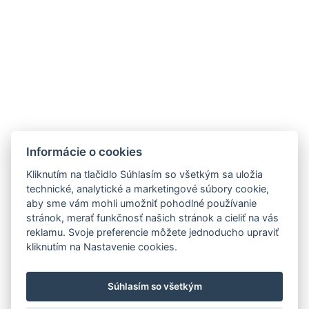
841 05 BRATISLAVA
Tel.: +421 2 5020 5200
ZNAČKY
MIEŠANÉ NÁPOJE
NOVINKY
OTÁZKA VO FĽAŠI
Informácie o cookies
PODPORUJEME
OCHRANA OÚ
KOSKENKORVA
Kliknutím na tlačidlo Súhlasím so všetkým sa uložia
NA STIAHNUTIE
WHITLEY NEILL GIN
technické, analytické a marketingové súbory cookie,
aby sme vám mohli umožniť pohodlné používanie
PRODUKTOVÝ LETÁK
CAZCABEL
stránok, merať funkčnosť našich stránok a cieliť na vás
FERCULLEN
reklamu. Svoje preferencie môžete jednoducho upraviť
THE POGUES
kliknutím na Nastavenie cookies.
EVAN WILLIAMS
Súhlasím so všetkým