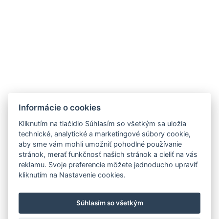
841 05 BRATISLAVA
Tel.: +421 2 5020 5200
ZNAČKY
MIEŠANÉ NÁPOJE
NOVINKY
OTÁZKA VO FĽAŠI
Informácie o cookies
PODPORUJEME
OCHRANA OÚ
KOSKENKORVA
Kliknutím na tlačidlo Súhlasím so všetkým sa uložia
NA STIAHNUTIE
WHITLEY NEILL GIN
technické, analytické a marketingové súbory cookie,
aby sme vám mohli umožniť pohodlné používanie
PRODUKTOVÝ LETÁK
CAZCABEL
stránok, merať funkčnosť našich stránok a cieliť na vás
FERCULLEN
reklamu. Svoje preferencie môžete jednoducho upraviť
THE POGUES
kliknutím na Nastavenie cookies.
EVAN WILLIAMS
Súhlasím so všetkým