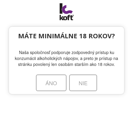
Togg
navi
NA STIAHNUTIE
|
PRIHLÁSENIE
MÁTE MINIMÁLNE 18 ROKOV?
Naša spoločnosť podporuje zodpovedný prístup ku
konzumácii alkoholických nápojov, a preto je prístup na
stránku povolený len osobám starším ako 18 rokov.
VYBERTE INÚ ZNAČKU
ÁNO
NIE