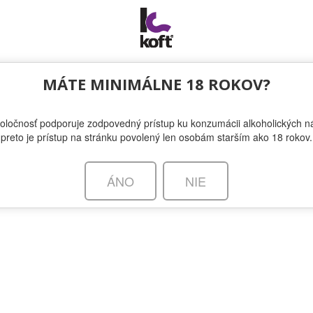
OTÁZKA VO FĽAŠI
MÁTE MINIMÁLNE 18 ROKOV?
oločnosť podporuje zodpovedný prístup ku konzumácii alkoholických ná
éra pod Trenčianskym hradom
preto je prístup na stránku povolený len osobám starším ako 18 rokov.
ÁNO
NIE
Naše 30-te narodeniny si nenechávame len pre seb
Oslavujeme s obľúbenými podnikmi a ATRIO CAFE 
našej oslave nesmie chýbať!